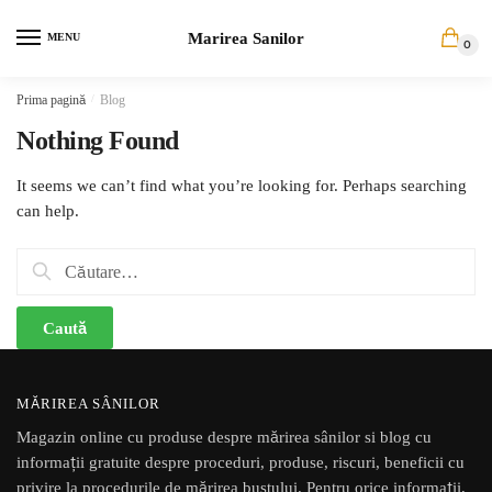
Skip
Skip
Marirea Sanilor
to
to
MENU
0
navigation
content
Prima pagină
/
Blog
Nothing Found
It seems we can’t find what you’re looking for. Perhaps searching
can help.
Caută
după:
MĂRIREA SÂNILOR
Magazin online cu produse despre mărirea sânilor si blog cu
informații gratuite despre proceduri, produse, riscuri, beneficii cu
privire la procedurile de mărirea bustului. Pentru orice informații,