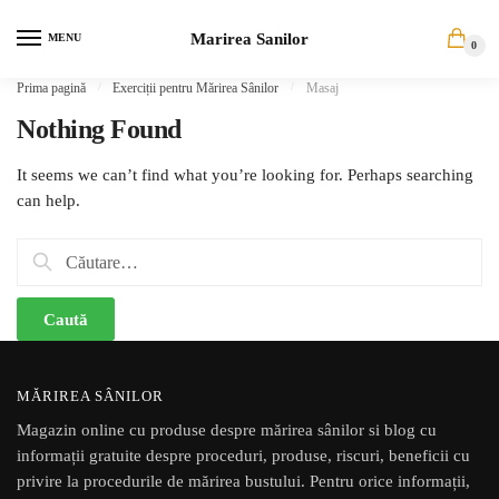
Skip to navigation
Skip to content
Marirea Sanilor
MENU
0
Prima pagină
/
Exerciții pentru Mărirea Sânilor
/
Masaj
Nothing Found
It seems we can’t find what you’re looking for. Perhaps searching
can help.
Caută după:
MĂRIREA SÂNILOR
Magazin online cu produse despre mărirea sânilor si blog cu
informații gratuite despre proceduri, produse, riscuri, beneficii cu
privire la procedurile de mărirea bustului. Pentru orice informații,