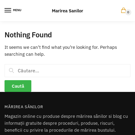
Skip
Skip
to
to
Marirea Sanilor
MENU
0
navigation
content
Nothing Found
It seems we can’t find what you’re looking for. Perhaps
searching can help.
Caută
după:
MĂRIREA SÂNILOR
Magazin online cu produse despre mărirea sânilor si blog cu
informații gratuite despre proceduri, produse, riscuri,
beneficii cu privire la procedurile de mărirea bustului.