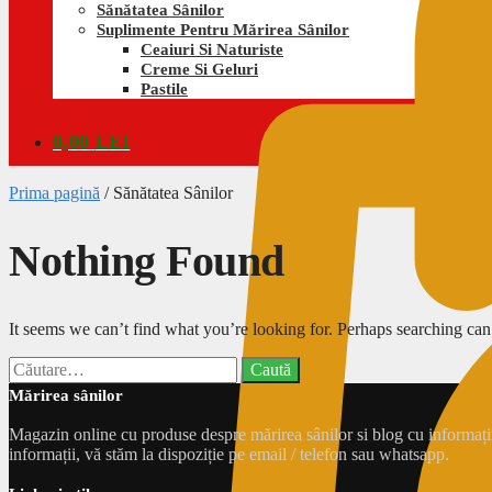
Sănătatea Sânilor
Suplimente Pentru Mărirea Sânilor
Ceaiuri Si Naturiste
Creme Si Geluri
Pastile
0,00
LEI
Prima pagină
/
Sănătatea Sânilor
Nothing Found
It seems we can’t find what you’re looking for. Perhaps searching can
Caută
după:
Mărirea sânilor
Magazin online cu produse despre mărirea sânilor si blog cu informații 
informații, vă stăm la dispoziție pe email / telefon sau whatsapp.