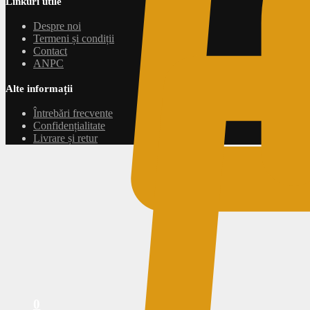
Linkuri utile
Despre noi
Termeni și condiții
Contact
ANPC
Alte informații
Întrebări frecvente
Confidențialitate
Livrare și retur
0