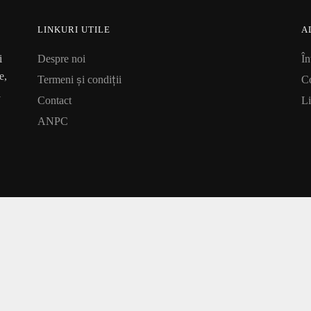
LINKURI UTILE
A
i
Despre noi
În
e,
Termeni și condiții
Co
a
Contact
Li
ANPC