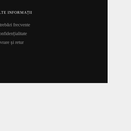
LTE INFORMAȚII
trebări frecvente
nfidențialitate
vrare și retur