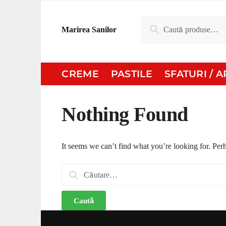
Skip
Skip
to
to
Caută
Caută
Marirea Sanilor
navigation
content
după:
CREME
PASTILE
SFATURI / 
Nothing Found
It seems we can’t find what you’re looking for. Per
Caută
după: