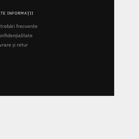
LTE INFORMAȚII
ntrebări frecvente
nfidențialitate
vrare și retur