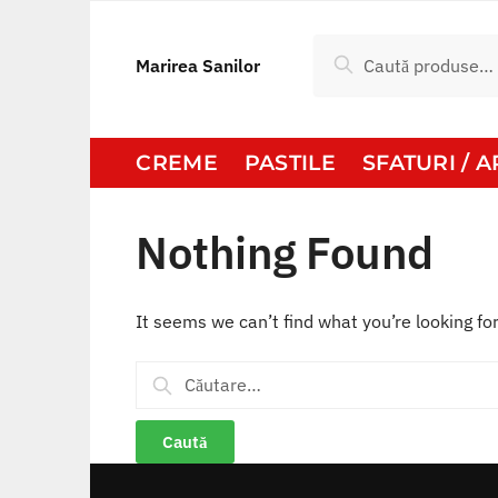
Skip
Skip
to
to
Caută
Caută
Marirea Sanilor
navigation
content
după:
CREME
PASTILE
SFATURI / 
Nothing Found
It seems we can’t find what you’re looking fo
Caută
după: