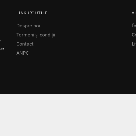
LINKURI UTILE
A
Despre noi
Î
Termeni și condiții
Co
e
Contact
Li
ce
ANPC