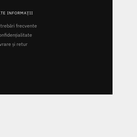
LTE INFORMAȚII
ntrebări frecvente
nfidențialitate
vrare și retur