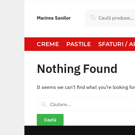
Skip
Skip
to
to
Caută
Caută
Marirea Sanilor
navigation
content
după:
CREME
PASTILE
SFATURI / 
Nothing Found
It seems we can’t find what you’re looking fo
Caută
după: