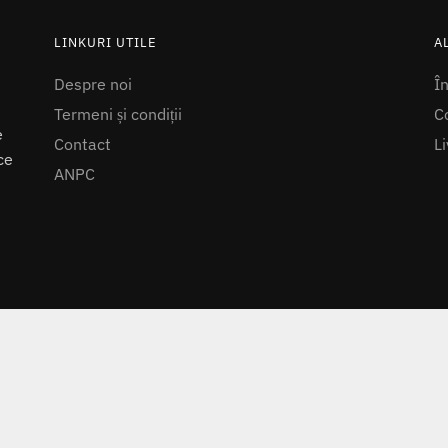
LINKURI UTILE
A
Despre noi
Î
Termeni și condiții
Co
e
Contact
Li
ce
ANPC