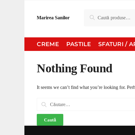
Skip
Skip
to
to
Caută
Caută
Marirea Sanilor
navigation
content
după:
CREME
PASTILE
SFATURI / 
Nothing Found
It seems we can’t find what you’re looking for. Per
Caută
după: