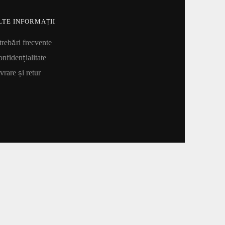
LTE INFORMAȚII
trebări frecvente
nfidențialitate
vrare și retur