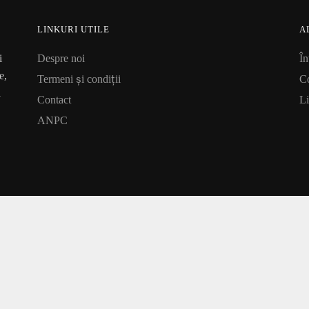
LINKURI UTILE
A
i
Despre noi
În
e,
Termeni și condiții
Co
a
Contact
Li
ANPC