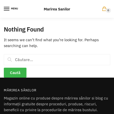
Skip
Skip
to
to
Marirea Sanilor
MENU
0
navigation
content
Nothing Found
It seems we can’t find what you’re looking for. Perhaps
searching can help.
Caută
după:
MĂRIREA SÂNILOR
Magazin online cu produse despre mărirea sânilor si blog cu
informații gratuite despre proceduri, produse, riscuri,
beneficii cu privire la procedurile de mărirea bustului.