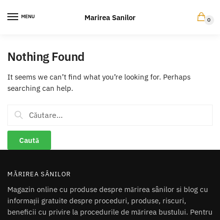
Skip
Skip
to
to
Marirea Sanilor
MENU
0
navigation
content
Nothing Found
It seems we can’t find what you’re looking for. Perhaps
searching can help.
Caută
după:
MĂRIREA SÂNILOR
Magazin online cu produse despre mărirea sânilor si blog cu
informații gratuite despre proceduri, produse, riscuri,
beneficii cu privire la procedurile de mărirea bustului. Pentru