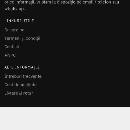
orice informații, vă stăm la dispoziție pe email / telefon sau
whatsapp.
LINKURI UTILE
Despre noi
Termeni și condiții
Contact
ANPC
ALTE INFORMAȚII
Întrebări frecvente
Confidențialitate
Livrare și retur