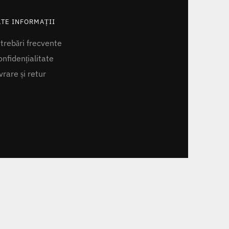
LTE INFORMAȚII
ntrebări frecvente
nfidențialitate
vrare și retur