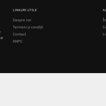
LINKURI UTILE
A
Despre noi
Î
Termeni și condiții
Co
e
Contact
Li
ce
ANPC