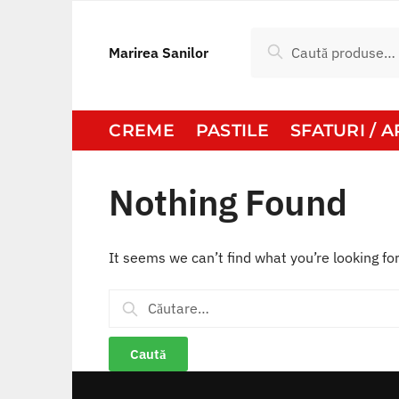
Skip
Skip
to
to
Caută
Caută
Marirea Sanilor
navigation
content
după:
CREME
PASTILE
SFATURI / 
Nothing Found
It seems we can’t find what you’re looking fo
Caută
după: