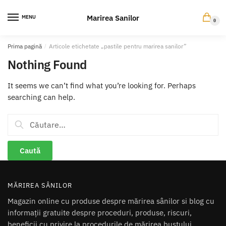
Skip
Skip
to
to
Marirea Sanilor
MENU
0
navigation
content
Prima pagină
/
Articole etichetate „pastile pentru marirea sanilor”
Nothing Found
It seems we can’t find what you’re looking for. Perhaps
searching can help.
Caută
după:
MĂRIREA SÂNILOR
Magazin online cu produse despre mărirea sânilor si blog cu
informații gratuite despre proceduri, produse, riscuri,
beneficii cu privire la procedurile de mărirea bustului.